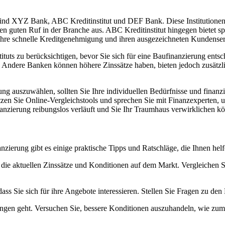
sind XYZ Bank, ABC Kreditinstitut und DEF Bank. Diese Institutionen b
n guten Ruf in der Branche aus. ABC Kreditinstitut hingegen bietet spe
ihre schnelle Kreditgenehmigung und ihren ausgezeichneten Kundenser
stituts zu berücksichtigen, bevor Sie sich für eine Baufinanzierung en
 Andere Banken können höhere Zinssätze haben, bieten jedoch zusätzlic
ung auszuwählen, sollten Sie Ihre individuellen Bedürfnisse und finanz
zen Sie Online-Vergleichstools und sprechen Sie mit Finanzexperten, u
inanzierung reibungslos verläuft und Sie Ihr Traumhaus verwirklichen k
nzierung gibt es einige praktische Tipps und Ratschläge, die Ihnen hel
er die aktuellen Zinssätze und Konditionen auf dem Markt. Vergleichen
ass Sie sich für ihre Angebote interessieren. Stellen Sie Fragen zu den
ngen geht. Versuchen Sie, bessere Konditionen auszuhandeln, wie zum B