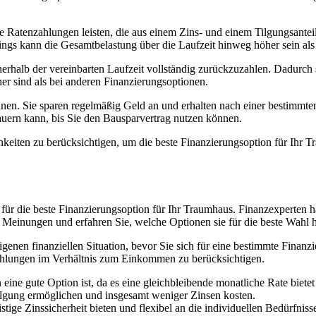
e Ratenzahlungen leisten, die aus einem Zins- und einem Tilgungsanteil 
dings kann die Gesamtbelastung über die Laufzeit hinweg höher sein als
erhalb der vereinbarten Laufzeit vollständig zurückzuzahlen. Dadurch s
her sind als bei anderen Finanzierungsoptionen.
nen. Sie sparen regelmäßig Geld an und erhalten nach einer bestimmten 
 dauern kann, bis Sie den Bausparvertrag nutzen können.
chkeiten zu berücksichtigen, um die beste Finanzierungsoption für Ihr 
 für die beste Finanzierungsoption für Ihr Traumhaus. Finanzexperten
Meinungen und erfahren Sie, welche Optionen sie für die beste Wahl h
genen finanziellen Situation, bevor Sie sich für eine bestimmte Finanz
ahlungen im Verhältnis zum Einkommen zu berücksichtigen.
ine gute Option ist, da es eine gleichbleibende monatliche Rate bietet
Tilgung ermöglichen und insgesamt weniger Zinsen kosten.
stige Zinssicherheit bieten und flexibel an die individuellen Bedürfni