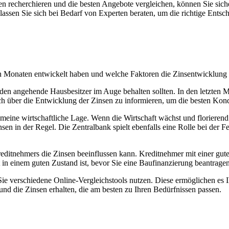
 recherchieren und die besten Angebote vergleichen, können Sie sicher
ssen Sie sich bei Bedarf von Experten beraten, um die richtige Entsch
ten Monaten entwickelt haben und welche Faktoren die Zinsentwicklung 
 den angehende Hausbesitzer im Auge behalten sollten. In den letzten
ch über die Entwicklung der Zinsen zu informieren, um die besten Kond
gemeine wirtschaftliche Lage. Wenn die Wirtschaft wächst und florierend 
insen in der Regel. Die Zentralbank spielt ebenfalls eine Rolle bei der 
 Kreditnehmers die Zinsen beeinflussen kann. Kreditnehmer mit einer g
it in einem guten Zustand ist, bevor Sie eine Baufinanzierung beantragen
ie verschiedene Online-Vergleichstools nutzen. Diese ermöglichen es Ih
nd die Zinsen erhalten, die am besten zu Ihren Bedürfnissen passen.