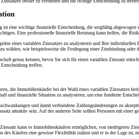
Zinssatzes besser zu verstehen und die richtige Entscheidung zu treffen
ation
 ist eine wichtige finanzielle Entscheidung, die sorgfältig abgewogen 
sichtigen. Eine professionelle finanzielle Beratung kann helfen, die Ris
pekte eines variablen Zinssatzes zu analysieren und Ihre individuellen
n zu wählen, wie beispielsweise die Festlegung einer Zinsbindung oder
eitschaft genau kennen, bevor Sie sich für einen variablen Zinssatz ent
e Entscheidung treffen.
toren, die Immobilienkäufer bei der Wahl eines variablen Zinssatzes berü
haft und finanzielle Situation zu analysieren, um eine fundierte Entsche
 Zinsschwankungen und damit verbundene Zahlungsänderungen zu akzept
nssatz attraktiv sein. Auf der anderen Seite sollten Personen mit einer 
bler Zinssatz kann es Immobilienkäufern ermöglichen, von niedrigeren Zi
n des Käufers eine gewisse Flexibilität zulässt und er in der Lage ist, 