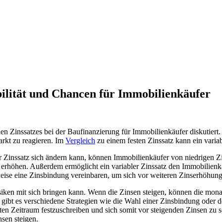
bilität und Chancen für Immobilienkäufer
len Zinssatzes bei der Baufinanzierung für Immobilienkäufer diskutiert.
arkt zu reagieren. Im
Vergleich
zu einem festen Zinssatz kann ein varia
a der Zinssatz sich ändern kann, können Immobilienkäufer von niedrigen 
 erhöhen. Außerdem ermöglicht ein variabler Zinssatz den Immobilienk
weise eine Zinsbindung vereinbaren, um sich vor weiteren Zinserhöhun
isiken mit sich bringen kann. Wenn die Zinsen steigen, können die monat
 gibt es verschiedene Strategien wie die Wahl einer Zinsbindung oder
mten Zeitraum festzuschreiben und sich somit vor steigenden Zinsen zu
sen steigen.