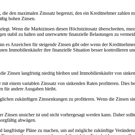
, die den maximalen Zinssatz begrenzt, den ein Kreditnehmer zahlen mu
äßig hohen Zinsen.
elegt. Wenn die Marktzinsen diesen Höchstzinssatz überschreiten, mus
en stabil zu halten und unerwartete finanzielle Belastungen zu vermei
nn es Anzeichen für steigende Zinsen gibt oder wenn der Kreditnehme
n Immobilienkäufer ihre finanzielle Situation besser kontrollieren u
die Zinsen langfristig niedrig bleiben und Immobilienkäufer von sinke
 mit einem variablen Zinssatz von sinkenden Raten profitieren. Dies b
m für andere Ausgaben bleibt.
glichen zukünftigen Zinssenkungen zu profitieren. Wenn die Zinsen si
der Zinsen unsicher ist und nicht vorhergesagt werden kann. Daher soll
 sorgfältig abwägen.
nd langfristige Pläne zu machen, um auf mögliche zukünftige Veränderu