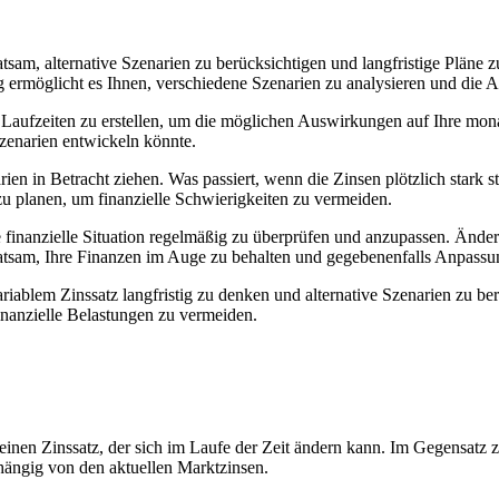
atsam, alternative Szenarien zu berücksichtigen und langfristige Pläne 
nung ermöglicht es Ihnen, verschiedene Szenarien zu analysieren und di
d Laufzeiten zu erstellen, um die möglichen Auswirkungen auf Ihre mona
szenarien entwickeln könnte.
arien in Betracht ziehen. Was passiert, wenn die Zinsen plötzlich stark
 planen, um finanzielle Schwierigkeiten zu vermeiden.
 Ihre finanzielle Situation regelmäßig zu überprüfen und anzupassen. 
t ratsam, Ihre Finanzen im Auge zu behalten und gegebenenfalls Anpas
variablem Zinssatz langfristig zu denken und alternative Szenarien zu b
finanzielle Belastungen zu vermeiden.
 einen Zinssatz, der sich im Laufe der Zeit ändern kann. Im Gegensatz z
abhängig von den aktuellen Marktzinsen.