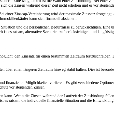
sichern. Eine Möglichkeit ist die Wahl einer Zinsbindung. Bei einer Z
sich die Zinsen während dieser Zeit nicht erhöhen und er vor steigende
 Bei einer Zinscap-Vereinbarung wird der maximale Zinssatz festgelegt
Immobilienkäufer kann sich finanziell absichern.
e Situation und die persönlichen Bedürfnisse zu berücksichtigen. Eine u
ch ist es ratsam, alternative Szenarien zu berücksichtigen und langfri
öglicht, den Zinssatz für einen bestimmten Zeitraum festzuschreiben. D
 über einen längeren Zeitraum hinweg stabil halten. Dies ist besonders
nd finanziellen Möglichkeiten variieren. Es gibt verschiedene Optione
Schutz vor steigenden Zinsen.
ben kann. Wenn die Zinsen während der Laufzeit der Zinsbindung falle
ist es ratsam, die individuelle finanzielle Situation und die Entwicklun