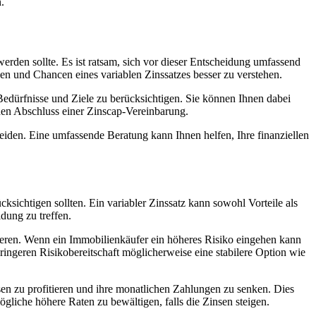
.
werden sollte. Es ist ratsam, sich vor dieser Entscheidung umfassend
iken und Chancen eines variablen Zinssatzes besser zu verstehen.
 Bedürfnisse und Ziele zu berücksichtigen. Sie können Ihnen dabei
 den Abschluss einer Zinscap-Vereinbarung.
scheiden. Eine umfassende Beratung kann Ihnen helfen, Ihre finanziellen
cksichtigen sollten. Ein variabler Zinssatz kann sowohl Vorteile als
idung zu treffen.
ieren. Wenn ein Immobilienkäufer ein höheres Risiko eingehen kann
geringeren Risikobereitschaft möglicherweise eine stabilere Option wie
nsen zu profitieren und ihre monatlichen Zahlungen zu senken. Dies
mögliche höhere Raten zu bewältigen, falls die Zinsen steigen.