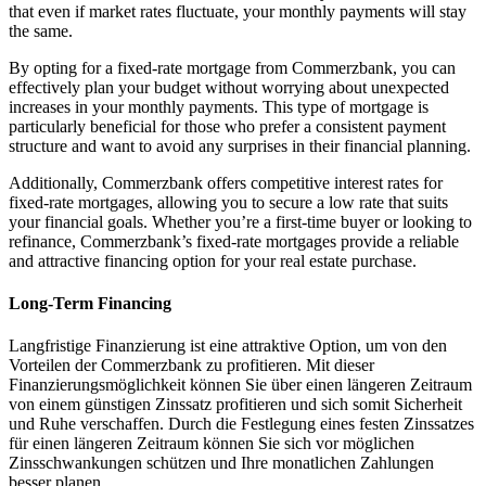
that even if market rates fluctuate, your monthly payments will stay
the same.
By opting for a fixed-rate mortgage from Commerzbank, you can
effectively plan your budget without worrying about unexpected
increases in your monthly payments. This type of mortgage is
particularly beneficial for those who prefer a consistent payment
structure and want to avoid any surprises in their financial planning.
Additionally, Commerzbank offers competitive interest rates for
fixed-rate mortgages, allowing you to secure a low rate that suits
your financial goals. Whether you’re a first-time buyer or looking to
refinance, Commerzbank’s fixed-rate mortgages provide a reliable
and attractive financing option for your real estate purchase.
Long-Term Financing
Langfristige Finanzierung ist eine attraktive Option, um von den
Vorteilen der Commerzbank zu profitieren. Mit dieser
Finanzierungsmöglichkeit können Sie über einen längeren Zeitraum
von einem günstigen Zinssatz profitieren und sich somit Sicherheit
und Ruhe verschaffen. Durch die Festlegung eines festen Zinssatzes
für einen längeren Zeitraum können Sie sich vor möglichen
Zinsschwankungen schützen und Ihre monatlichen Zahlungen
besser planen.