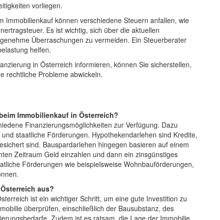
tigkeiten vorliegen.
im Immobilienkauf können verschiedene Steuern anfallen, wie
rtragsteuer. Es ist wichtig, sich über die aktuellen
nangenehme Überraschungen zu vermeiden. Ein Steuerberater
elastung helfen.
anzierung in Österreich informieren, können Sie sicherstellen,
ne rechtliche Probleme abwickeln.
beim Immobilienkauf in Österreich?
chiedene Finanzierungsmöglichkeiten zur Verfügung. Dazu
und staatliche Förderungen. Hypothekendarlehen sind Kredite,
bgesichert sind. Bauspardarlehen hingegen basieren auf einem
mten Zeitraum Geld einzahlen und dann ein zinsgünstiges
taatliche Förderungen wie beispielsweise Wohnbauförderungen,
önnen.
 Österreich aus?
erreich ist ein wichtiger Schritt, um eine gute Investition zu
mmobilie überprüfen, einschließlich der Bausubstanz, des
ierungsbedarfe. Zudem ist es ratsam, die Lage der Immobilie